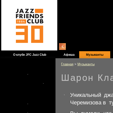
О клубе JFC Jazz Club
Афиша
Музыканты
Главная
>
Музыканты
Шарон Кл
Официальный
информационный
партнер JFC Jazz Club
Уникальный дж
Черемизова в ту