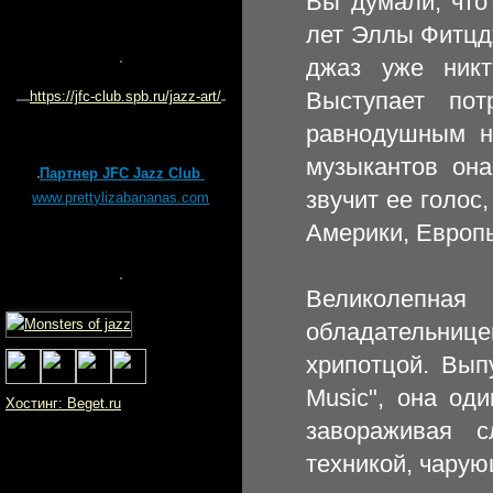
Вы думали, что
лет Эллы Фитцд
джаз уже никт
Выступает по
https://jfc-club.spb.ru/jazz-art/
равнодушным ни
музыкантов она
Партнер JFC Jazz Club
звучит ее голос
www.prettylizabananas.com
Америки, Европы,
Великолепна
обладательнице
хрипотцой. Выпу
Music", она оди
Хостинг: Beget.ru
завораживая с
техникой, чарую