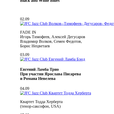
Black and White Blues
02.09
FADE IN
Игорь Тимофеев, Алексей Дегусаров
Владимир Волков, Семен Федотов,
Борис Нецветаев
03.09
Евгений Ламба Трио
При участии Ярослава Писарева
и Романа Невелева
04.09
Квартет Тодда Херберта
(тенор-саксофон, USA)