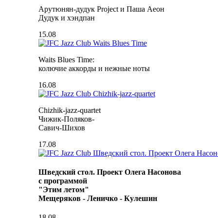
Арутюнян-дудук Project и Паша Аеон
Дудук и хэндпан
15.08
Waits Blues Time:
колючие аккорды и нежные ноты
16.08
Chizhik-jazz-quartet
Чижик-Поляков-
Савич-Шихов
17.08
Шведский стол. Проект Олега Насонова
с программой
"Этим летом"
Мещеряков - Леничко - Кулешин
18.08