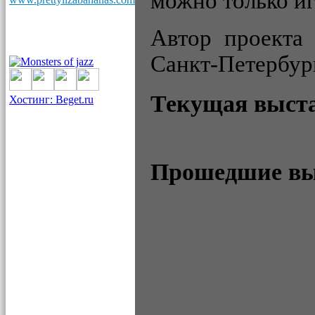
можно только и
Автор проекта
Санкт-Петербур
Текущая выст
Хостинг: Beget.ru
Прошедшие в