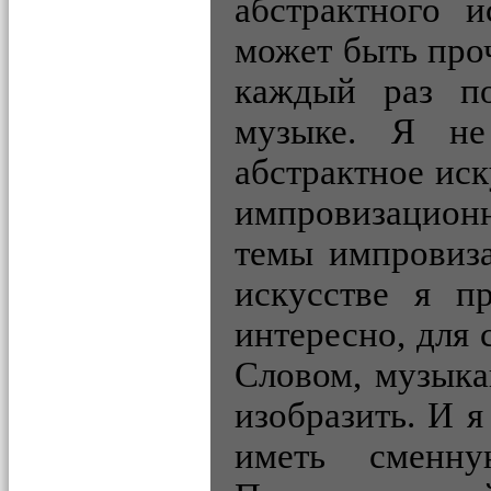
абстрактного и
может быть про
каждый раз по
музыке. Я не
абстрактное ис
импровизационн
темы импровиз
искусстве я п
интересно, для 
Словом, музыка
изобразить. И я
иметь сменн