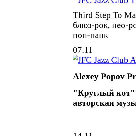
Third Step To 
блюз-рок, нео-р
поп-панк
07.11
Alexey Popov Pr
"Круглый кот"
авторская муз
14.11