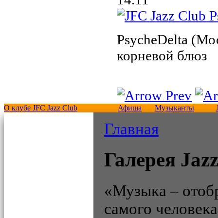
PsycheDelta (Мо
корневой блюз
О клубе JFC Jazz Club
Афиша
Музыканты
Главная
Галерея Jazz
«Музыка – отоб
самого человека