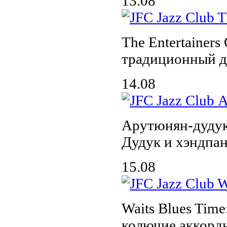
13.08
The Entertainers 
традиционный д
14.08
Арутюнян-дудук
Дудук и хэндпа
15.08
Waits Blues Time
колючие аккорд