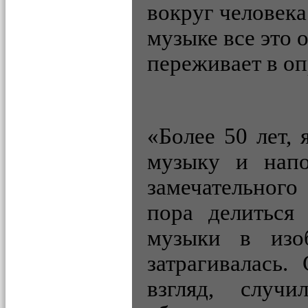
вокруг человека
музыке все это о
переживает в оп
«Более 50 лет,
музыку и напо
замечательного
пора делиться
музыки в изоб
затрагивалась.
взгляд, случ