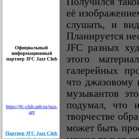
Получился тако
её изображением
слушать, и ви
Планируется нес
JFC разных худ
Официальный
информационный
этого матери
партнер JFC Jazz Club
галерейных про
что джазовому 
музыкантов эт
подумал, что 
https://jfc-club.spb.ru/jazz-
art/
творчестве обра
может быть про
Партнер JFC Jazz Club
www.prettylizabananas.com