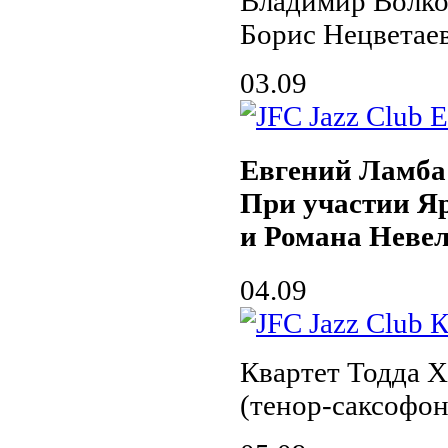
Владимир Волко
Борис Нецветае
03.09
Евгений Ламба
При участии Я
и Романа Неве
04.09
Квартет Тодда Х
(тенор-саксофон