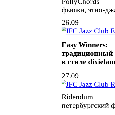
PollyChords
фьюжн, этно-дж
26.09
Easy Winners:
традиционный 
в стиле dixielan
27.09
Ridendum
петербургский 