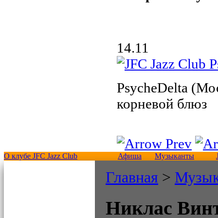
14.11
PsycheDelta (Мо
корневой блюз
О клубе JFC Jazz Club
Афиша
Музыканты
Главная
>
Музы
Никлас Вин