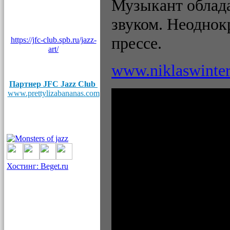
Музыкант облад
звуком. Неоднок
прессе.
https://jfc-club.spb.ru/jazz-
art/
www.niklaswinte
Партнер JFC Jazz Club
www.prettylizabananas.com
Хостинг: Beget.ru