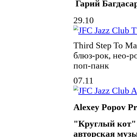
Гарий Багдаса
29.10
Third Step To 
блюз-рок, нео-р
поп-панк
07.11
Alexey Popov Pr
"Круглый кот"
авторская муз