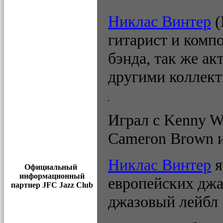
Никлас Винтер
(
гитарист и компо
бэнда, так же ак
другими коллек
Играл с Kenny Whe
Cameron Brown 
Никлас Винтер
я
Официальный
информационный
европейских джа
партнер JFC Jazz Club
джазовый лейбл 