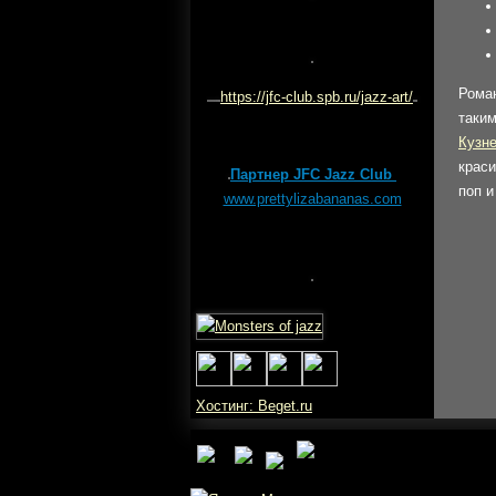
Роман
https://jfc-club.spb.ru/jazz-art/
таким
Кузн
крас
Партнер JFC Jazz Club
поп и
www.prettylizabananas.com
Хостинг: Beget.ru