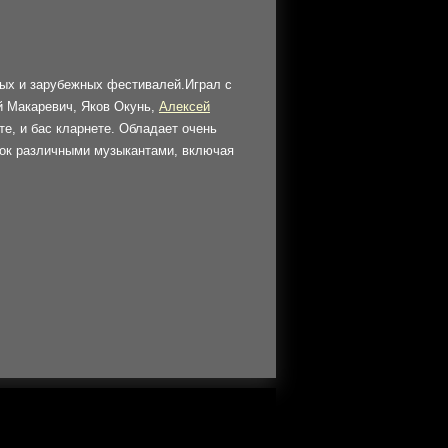
ных и зарубежных фестивалей.Играл с
й Макаревич, Яков Окунь,
Алексей
те, и бас кларнете. Обладает очень
нок различными музыкантами, включая