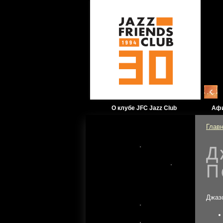
О клубе JFC Jazz Club
Аф
Глав
Д
Официальный
П
информационный
партнер JFC Jazz Club
Джазо