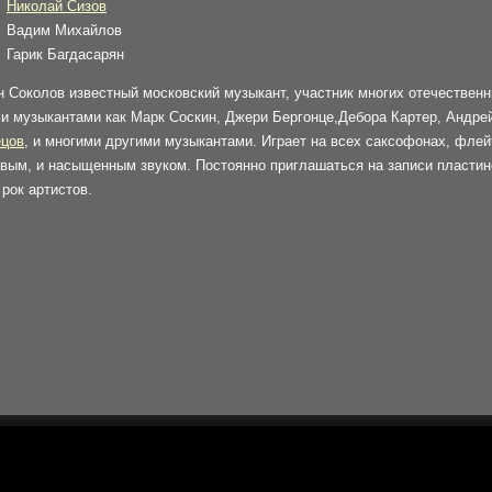
Николай Сизов
Вадим Михайлов
Гарик Багдасарян
 Соколов известный московский музыкант, участник многих отечествен
и музыкантами как Марк Соскин, Джери Бергонце,Дебора Картер, Андре
ецов
, и многими другими музыкантами. Играет на всех саксофонах, флей
ивым, и насыщенным звуком. Постоянно приглашаться на записи пласти
 рок артистов.