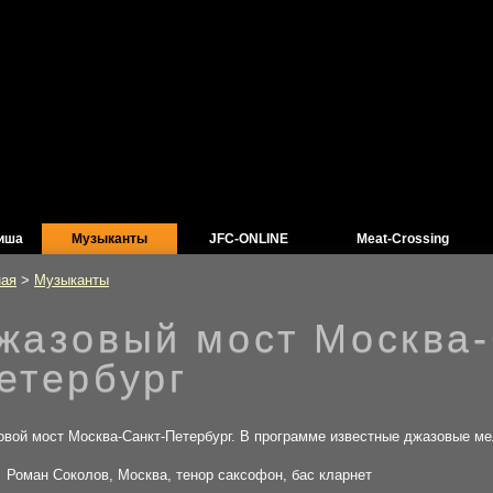
иша
Музыканты
JFC-ONLINE
Meat-Crossing
ная
>
Музыканты
жазовый мост Москва-
етербург
вой мост Москва-Санкт-Петербург. В программе известные джазовые ме
Роман Соколов, Москва, тенор саксофон, бас кларнет