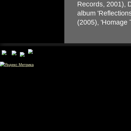
Records, 2001), D
album 'Reflection
(2005), 'Homage T