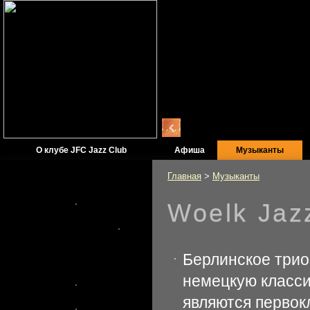
О клубе JFC Jazz Club
Афиша
Музыканты
Главная
>
Музыканты
Woelk Jazz
Официальный
информационный
Берлинское трио
партнер JFC Jazz Club
немецкую класси
являются перво