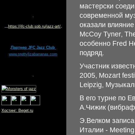
мастерски соеди
современной муз
оказали влияние 
https://jfc-club.spb.ru/jazz-art/
McCoy Tyner, The
особенно Fred He
Партнер JFC Jazz Club
подряд.
www.prettylizabananas.com
Участник известн
2005, Mozart fes
Leipzig, Музыкал
В его турне по Е
А.Чижик (вибраф
Хостинг: Beget.ru
Э.Велком записа
Италии - Meeting 