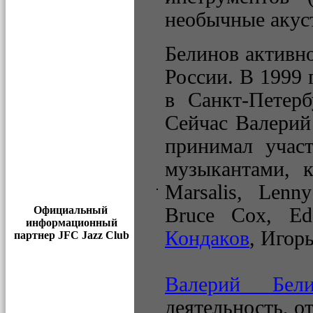
необычные акуст
Белинов активно
России. В 1999 
в Санкт-Петер
Сейчас Валерий
принимал участ
музыкантами, к
Marsalis, Len
Bruce Cox, Ed
Официальный
информационный
Кондаков
, Игор
партнер JFC Jazz Club
Валерий Бели
деятельность, о