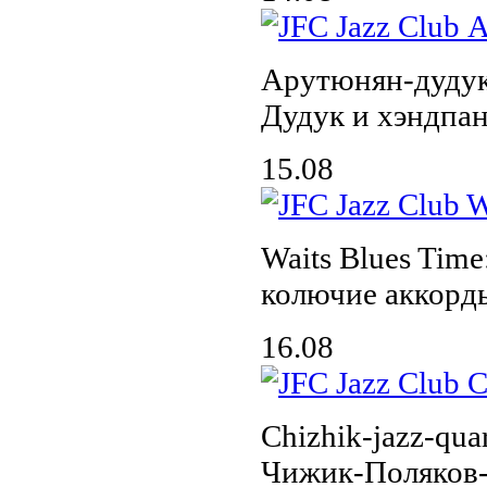
Арутюнян-дудук
Дудук и хэндпа
15.08
Waits Blues Time
колючие аккорд
16.08
Chizhik-jazz-quar
Чижик-Поляков