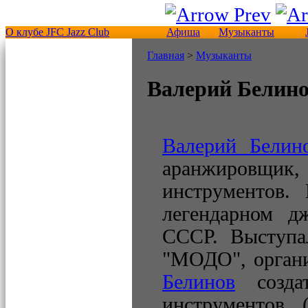
О клубе JFC Jazz Club
Афиша
Музыканты
Главная
>
Музыканты
Валерий Белин
Валерий Белин
аранжировщик,
инструментов.
легендарном д
СССР. Выступа
"МОДО", орган
Белинов
создат
инструментов (