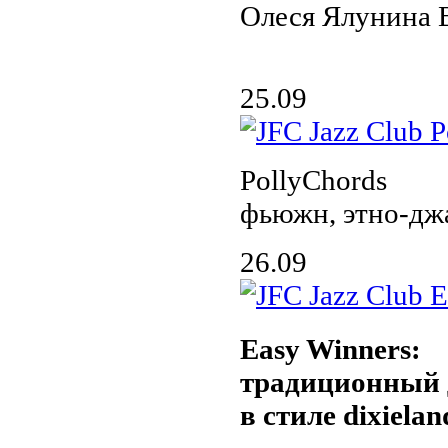
Олеся Ялунина
25.09
PollyChords
фьюжн, этно-дж
26.09
Easy Winners:
традиционный 
в стиле dixielan