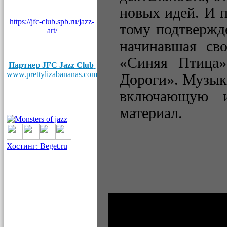
новых идей. И 
https://jfc-club.spb.ru/jazz-
тому подтвержд
art/
начинавшая св
«Синяя Птица»
Партнер JFC Jazz Club
www.prettylizabananas.com
Дороги». Музык
включающую и
материал.
Хостинг: Beget.ru