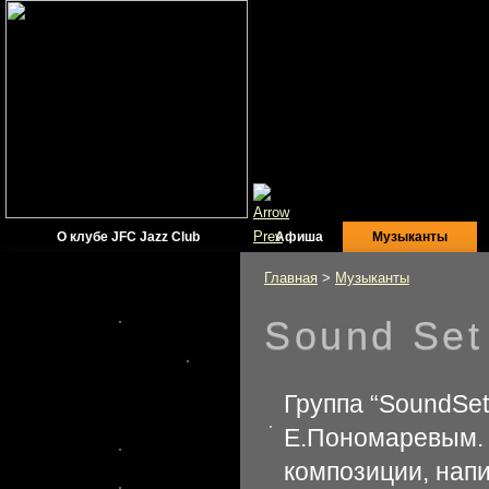
О клубе JFC Jazz Club
Афиша
Музыканты
Главная
>
Музыканты
Sound Set
Официальный
информационный
Группа “SoundSet
партнер JFC Jazz Club
Е.Пономаревым. 
композиции, напи