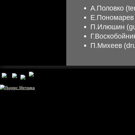
А.Половко (te
Е.Пономарев 
П.Илюшин (gu
Г.Воскобойник
П.Михеев (dr