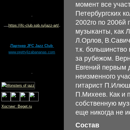
момент все учас
Петербургских ко
2002го по 2006й г
https://jfc-club.spb.ru/jazz-art/
музыканты, как Л
Л.Орлов, В.Савич
Партнер JFC Jazz Club
т.к. большинство
www.prettylizabananas.com
за рубежом. Верн
Евгений первым 
неизменного учас
гитарист П.Илюш
П.Михеев. Как и 
собственную музы
Хостинг: Beget.ru
еще никогда не 
Состав