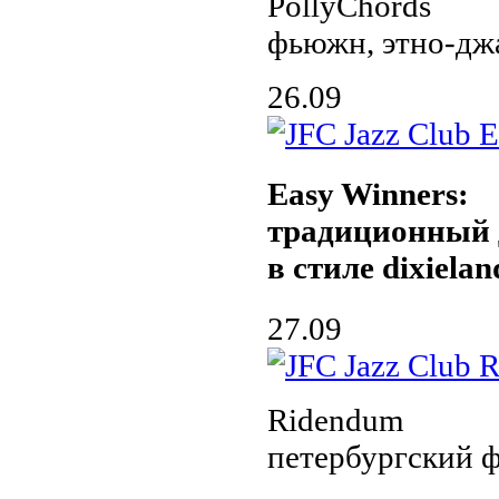
PollyChords
фьюжн, этно-дж
26.09
Easy Winners:
традиционный 
в стиле dixielan
27.09
Ridendum
петербургский 