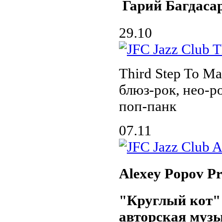
Гарий Багдаса
29.10
Third Step To 
блюз-рок, нео-р
поп-панк
07.11
Alexey Popov Pr
"Круглый кот"
авторская муз