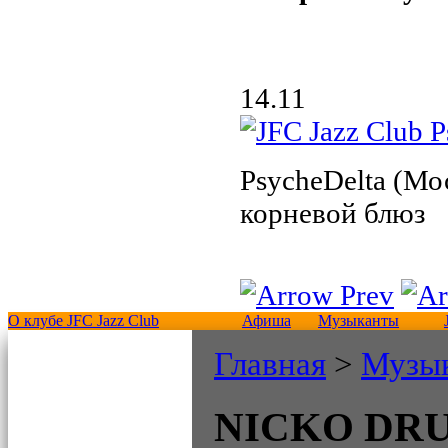
14.11
PsycheDelta (Мо
корневой блюз
О клубе JFC Jazz Club
Афиша
Музыканты
Главная
>
Музы
NICKO DR