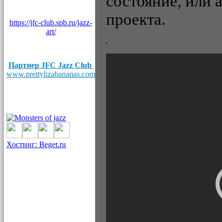
состояние, или 
проекта.
https://jfc-club.spb.ru/jazz-
art/
Партнер JFC Jazz Club
www.prettylizabananas.com
Хостинг: Beget.ru