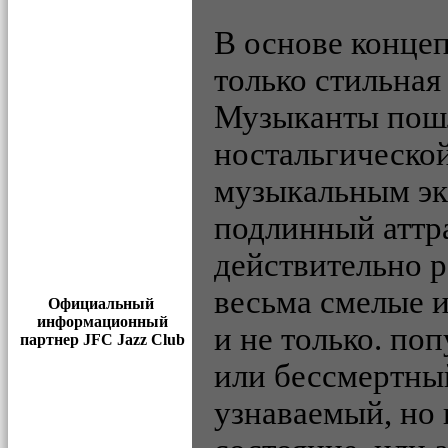
В основе концеп
только стильная
Музыканты пошл
ностальгическо
музыкальным эк
подлинный аттра
действительно р
весьма смелые 
Официальный
информационный
и не только. по
партнер JFC Jazz Club
или бессмертны
узнаваемый, но