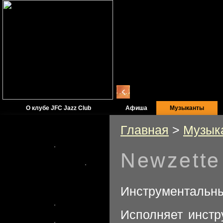
О клубе JFC Jazz Club
Афиша
Музыканты
Главная
>
Музык
Newzette
Официальный
информационный
партнер JFC Jazz Club
Инструментальн
Исполняет инстр