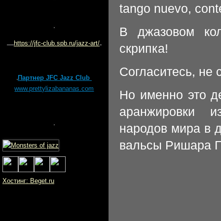
tango nuevo, cont
В джазовом ко
https://jfc-club.spb.ru/jazz-art/
скрипка!
Согласитесь, не
Партнер JFC Jazz Club
www.prettylizabananas.com
Но именно это д
аранжировки и
народов мира в 
вальсы Ришара Га
Хостинг: Beget.ru