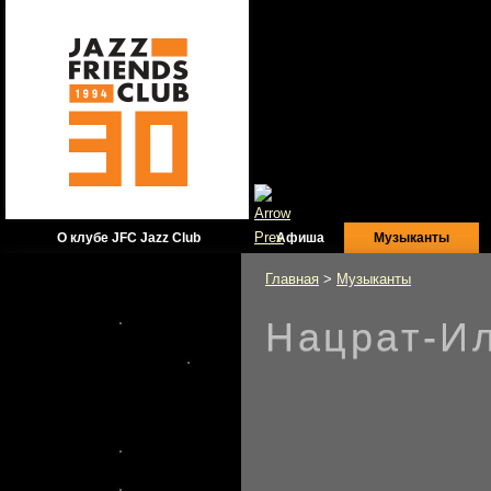
О клубе JFC Jazz Club
Афиша
Музыканты
Главная
>
Музыканты
Нацрат-И
Официальный
информационный
партнер JFC Jazz Club