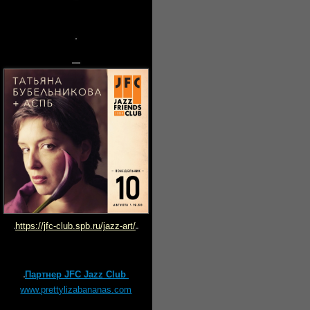
https://jfc-club.spb.ru/jazz-art/
Партнер JFC Jazz Club
www.prettylizabananas.com