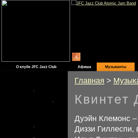
О клубе JFC Jazz Club
Афиша
Музыканты
Главная
>
Музык
Квинтет 
Официальный
информационный
партнер JFC Jazz Club
Дуэйн Клемонс – 
Диззи Гиллеспи, 