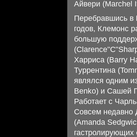
Айвери (Marchel I
Перебравшись в 
годов, Клемонс р
большую поддерж
(Clarence"C"Shar
Харриса (Barry Ha
Туррентина (Tomm
являлся одним из
Benko) и Сашей П
Работает с Чарль
Совсем недавно 
(Amanda Sedgwick
гастролирующих с