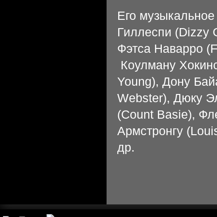
Его музыкальное 
Гиллеспи (Dizzy G
Фэтса Наварро (F
Коулману Хокинсу
Young), Дону Бай
Webster), Дюку Эл
(Count Basie), Ф
Армстронгу (Loui
др.