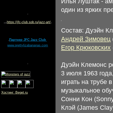
Илья Луштак - ам
один из ярких пр
https://jfc-club.spb.ru/jazz-art/
Состав: Дуэйн Кл
Андрей Зимовец
Партнер JFC Jazz Club
www.prettylizabananas.com
Егор Крюковских
Дуэйн Клемонс р
3 июля 1963 года
играть на трубе в
музыкальное обуч
Хостинг: Beget.ru
Сонни Кон (Sonny
Клэй (James Clay)