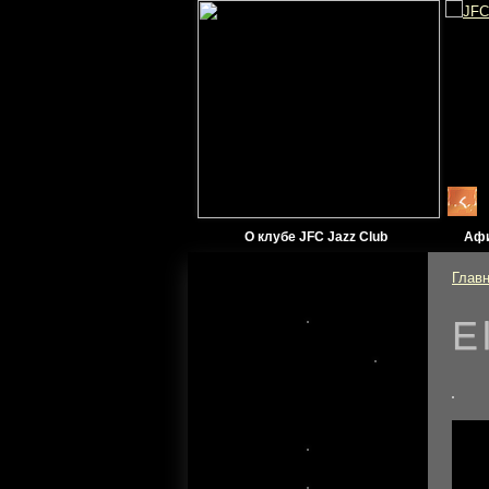
О клубе JFC Jazz Club
Аф
Глав
E
Официальный
информационный
партнер JFC Jazz Club