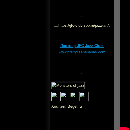
https://jfc-club.spb.ru/jazz-art/
Партнер JFC Jazz Club
www.prettylizabananas.com
Хостинг: Beget.ru