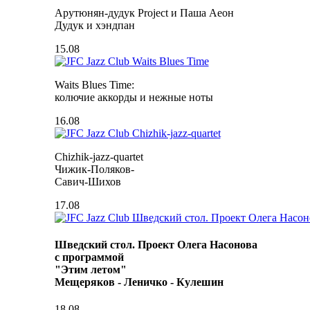
Арутюнян-дудук Project и Паша Аеон
Дудук и хэндпан
15.08
Waits Blues Time:
колючие аккорды и нежные ноты
16.08
Chizhik-jazz-quartet
Чижик-Поляков-
Савич-Шихов
17.08
Шведский стол. Проект Олега Насонова
с программой
"Этим летом"
Мещеряков - Леничко - Кулешин
18.08