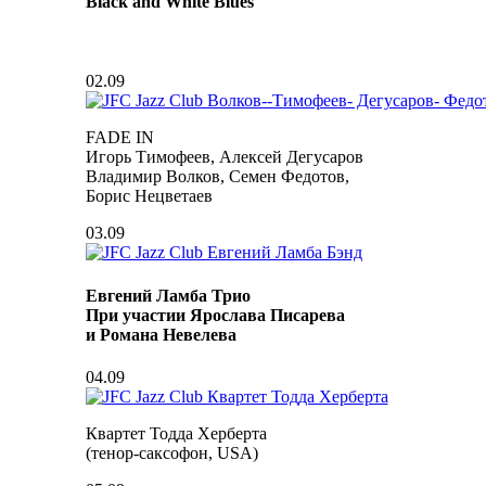
Black and White Blues
02.09
FADE IN
Игорь Тимофеев, Алексей Дегусаров
Владимир Волков, Семен Федотов,
Борис Нецветаев
03.09
Евгений Ламба Трио
При участии Ярослава Писарева
и Романа Невелева
04.09
Квартет Тодда Херберта
(тенор-саксофон, USA)